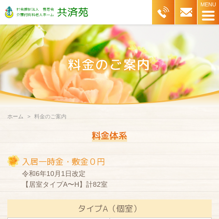
ホーム
料金のご案内
料金体系
入居一時金・敷金０円
令和6年10月1日改定
【居室タイプA〜H】計82室
タイプA（個室）