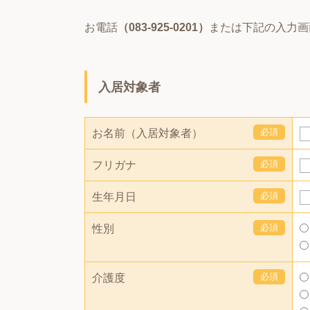
お電話
（083-925-0201）
または下記の入力画
入居対象者
必須
お名前（入居対象者）
必須
フリガナ
必須
生年月日
必須
性別
必須
介護度