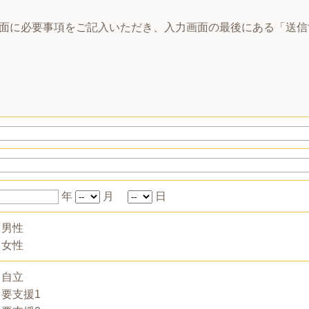
面に必要事項をご記入いただき、入力画面の最後にある「送信
年
月
日
男性
女性
自立
要支援1